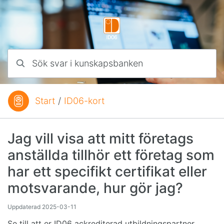
Hoppa till innehåll
Sök svar i kunskapsbanken
Start
/
ID06-kort
Du är här:
Jag vill visa att mitt företags
anställda tillhör ett företag som
har ett specifikt certifikat eller
motsvarande, hur gör jag?
Uppdaterad
2025-03-11
Se till att er ID06 ackrediterad utbildningspartner