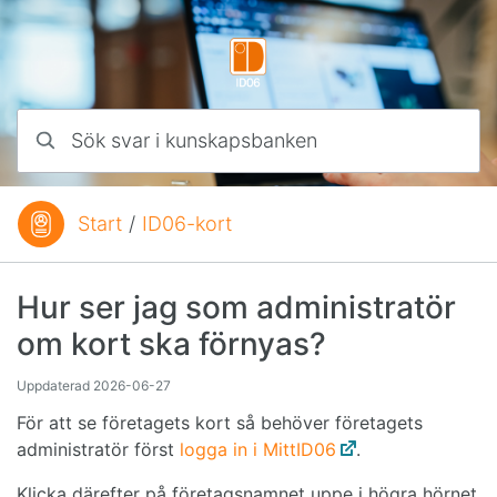
Hoppa till innehåll
Sök svar i kunskapsbanken
Start
/
ID06-kort
Du är här:
Hur ser jag som administratör
om kort ska förnyas?
Uppdaterad
2026-06-27
För att se företagets kort så behöver företagets
administratör först
logga in i MittID06
.
Klicka därefter på företagsnamnet uppe i högra hörnet