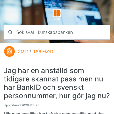
Hoppa till innehåll
Sök svar i kunskapsbanken
Start
/
ID06-kort
Du är här:
Jag har en anställd som
tidigare skannat pass men nu
har BankID och svenskt
personnummer, hur gör jag nu?
Uppdaterad
2026-05-26
När man beställer kort så ska man beställa med den