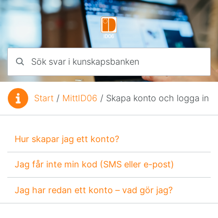
Hoppa till innehåll
Sök svar i kunskapsbanken
Start
/
MittID06
/
Skapa konto och logga in
Du är här:
Hur skapar jag ett konto?
Jag får inte min kod (SMS eller e-post)
Jag har redan ett konto – vad gör jag?