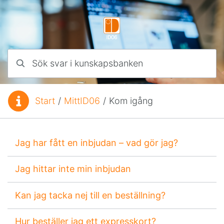
Hoppa till innehåll
Sök svar i kunskapsbanken
Start
/
MittID06
/
Kom igång
Du är här:
Jag har fått en inbjudan – vad gör jag?
Jag hittar inte min inbjudan
Kan jag tacka nej till en beställning?
Hur beställer jag ett expresskort?