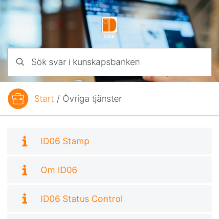
Hoppa till innehåll
Sök svar i kunskapsbanken
Start
/
Övriga tjänster
Du är här:
Underkategorier
ID06 Stamp
Om ID06
ID06 Status Control