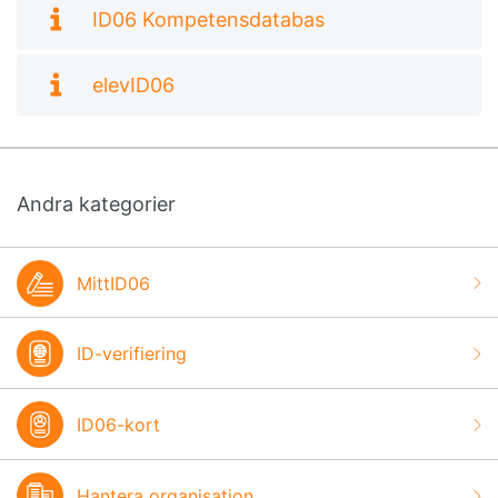
ID06 Kompetensdatabas
elevID06
Andra kategorier
MittID06
ID-verifiering
ID06-kort
Hantera organisation